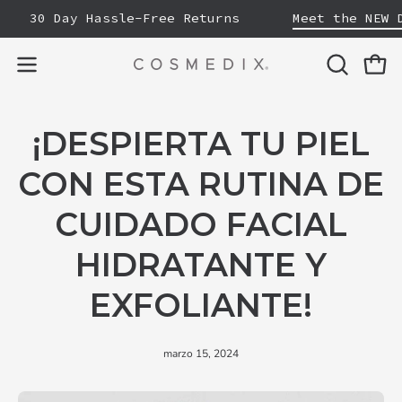
Saltar
30 Day Hassle-Free Returns
Meet the NEW Dis
al
contenido
ABRIR
Carro
Abrir
BARRA
menú
DE
de
¡DESPIERTA TU PIEL
BÚSQUE
navegación
CON ESTA RUTINA DE
CUIDADO FACIAL
HIDRATANTE Y
EXFOLIANTE!
marzo 15, 2024