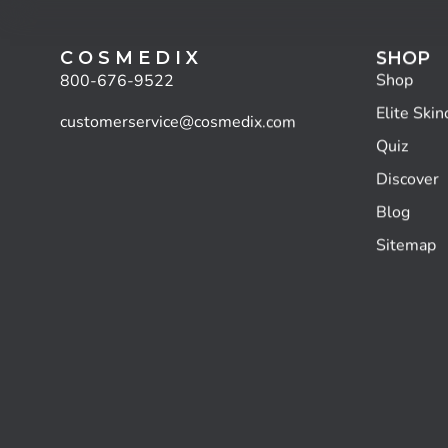
C O S M E D I X
SHOP
Shop
800-676-9522
Elite Skin
customerservice@cosmedix.com
Quiz
Discover
Blog
Sitemap