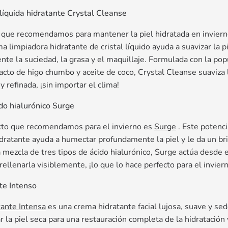
íquida hidratante Crystal Cleanse
 que recomendamos para mantener la piel hidratada en invier
a limpiadora hidratante de cristal líquido ayuda a suavizar la p
nte la suciedad, la grasa y el maquillaje. Formulada con la pop
tracto de higo chumbo y aceite de coco, Crystal Cleanse suaviza l
y refinada, ¡sin importar el clima!
do hialurónico Surge
ucto que recomendamos para el invierno es
Surge
. Este potenci
idratante ayuda a humectar profundamente la piel y le da un br
ezcla de tres tipos de ácido hialurónico, Surge actúa desde el 
 rellenarla visiblemente, ¡lo que lo hace perfecto para el invier
te Intenso
ante Intensa
es una crema hidratante facial lujosa, suave y se
zar la piel seca para una restauración completa de la hidratación 