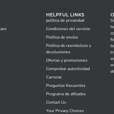
HELPFUL LINKS
O
política de privacidad
S
to
care
Condiciones del servicio
c
Política de envíos
fo
Política de reembolsos y
to
devoluciones
tr
wo
Ofertas y promociones
w
Comprobar autenticidad
d
Carreras
Preguntas frecuentes
Programa de afiliados
Contact Us
Your Privacy Choices