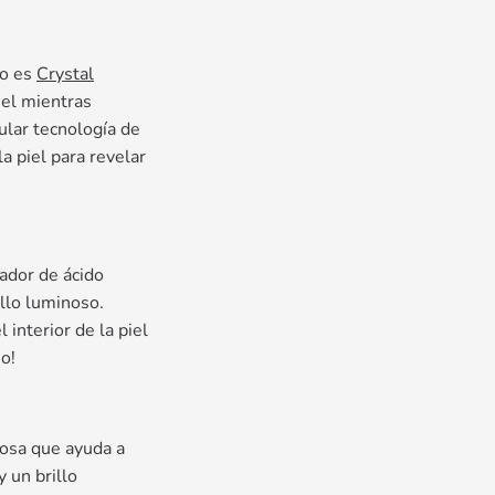
no es
Crystal
iel mientras
ular tecnología de
a piel para revelar
ador de ácido
illo luminoso.
interior de la piel
no!
dosa que ayuda a
y un brillo